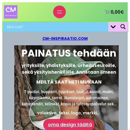
0,00€
CM-INSPIRAATIO.COM
PAINATUS tehdään
yrityksille, yhdistyksille, urheiluseuroille,
sekä yksityishenkilölle. Annetaan ilmeen
MEILTÄ SAAT HETI MUKAAN
T-paidat, hupparit, lippikset, laukut, kassit, mukit,
käyntikortit, tarrat, ikunateipit, automainos,
katustendit, telineet, kopio ja tulostuspalvelut sekä
laminointi.
valokuva, teksi, logo, merkki,..
oma design täältä