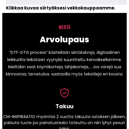
Klikkaa kuvaa siirtyäksesi vekkokauppaamme.
MEISTÄ
Arvolupaus
”DTF-DTG process” käsitellään siirtökalvoja, digitaalinen
leikkurilta leikataan vyynyliä suunitteltu kanvaksellamme.
Meiltäkin saat käyntikorteja, lahjakorteja,… Jos värejä sua
kiinnostaa, tervetuloa. saatavilla myös tekstileja eri koosta.
Takuu
CM-INSPIRAATIO myöntää 2 vuotta takuuta ostoksen jälkeen,
palauta tuote jos painatustesko toteuttu on niin lyhyt pesun
täkiä.