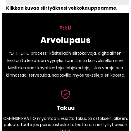
Klikkaa kuvaa siirtyäksesi vekkokauppaamme.
MEISTÄ
Arvolupaus
”DTF-DTG process” käsitellään siirtökalvoja, digitaalinen
leikkurilta leikataan vyynyliä suunitteltu kanvaksellamme.
Meiltäkin saat käyntikorteja, lahjakorteja,… Jos värejä sua
kiinnostaa, tervetuloa. saatavilla myös tekstileja eri koosta.
Takuu
CM-INSPIRAATIO myöntää 2 vuotta takuuta ostoksen jälkeen,
palauta tuote jos painatustesko toteuttu on niin lyhyt pesun
täkiä.