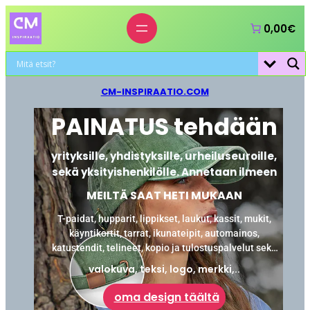
0,00€
CM-INSPIRAATIO.COM
PAINATUS tehdään
yrityksille, yhdistyksille, urheiluseuroille,
sekä yksityishenkilölle. Annetaan ilmeen
MEILTÄ SAAT HETI MUKAAN
T-paidat, hupparit, lippikset, laukut, kassit, mukit,
käyntikortit, tarrat, ikunateipit, automainos,
katustendit, telineet, kopio ja tulostuspalvelut sekä
laminointi.
valokuva, teksi, logo, merkki,..
oma design täältä