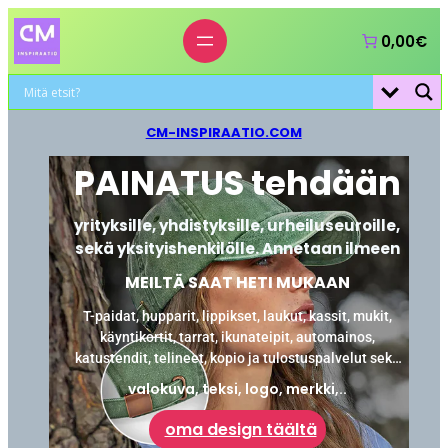
0,00€
CM-INSPIRAATIO.COM
PAINATUS tehdään
yrityksille, yhdistyksille, urheiluseuroille,
sekä yksityishenkilölle. Annetaan ilmeen
MEILTÄ SAAT HETI MUKAAN
T-paidat, hupparit, lippikset, laukut, kassit, mukit,
käyntikortit, tarrat, ikunateipit, automainos,
katustendit, telineet, kopio ja tulostuspalvelut sekä
laminointi.
valokuva, teksi, logo, merkki,..
oma design täältä