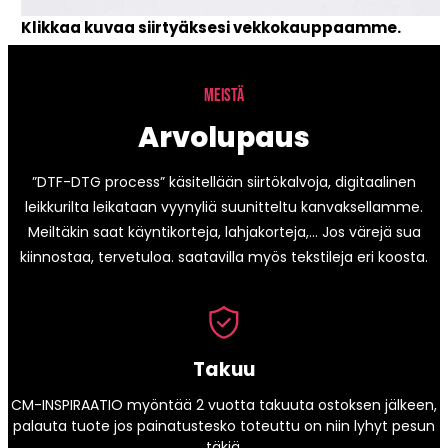
Klikkaa kuvaa siirtyäksesi vekkokauppaamme.
MEISTÄ
Arvolupaus
”DTF-DTG process” käsitellään siirtökalvoja, digitaalinen
leikkurilta leikataan vyynyliä suunitteltu kanvaksellamme.
Meiltäkin saat käyntikorteja, lahjakorteja,… Jos värejä sua
kiinnostaa, tervetuloa. saatavilla myös tekstileja eri koosta.
Takuu
CM-INSPIRAATIO myöntää 2 vuotta takuuta ostoksen jälkeen,
palauta tuote jos painatustesko toteuttu on niin lyhyt pesun
täkiä.