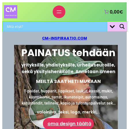
0,00€
CM-INSPIRAATIO.COM
PAINATUS tehdään
yrityksille, yhdistyksille, urheiluseuroille,
sekä yksityishenkilölle. Annetaan ilmeen
MEILTÄ SAAT HETI MUKAAN
T-paidat, hupparit, lippikset, laukut, kassit, mukit,
käyntikortit, tarrat, ikunateipit, automainos,
katustendit, telineet, kopio ja tulostuspalvelut sekä
laminointi.
valokuva, teksi, logo, merkki,..
oma design täältä