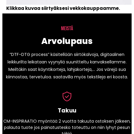
Klikkaa kuvaa siirtyäksesi vekkokauppaamme.
MEISTÄ
Arvolupaus
”DTF-DTG process” käsitellään siirtökalvoja, digitaalinen
leikkurilta leikataan vyynyliä suunitteltu kanvaksellamme.
Meiltäkin saat käyntikorteja, lahjakorteja,… Jos värejä sua
kiinnostaa, tervetuloa. saatavilla myös tekstileja eri koosta.
Takuu
CM-INSPIRAATIO myöntää 2 vuotta takuuta ostoksen jälkeen,
palauta tuote jos painatustesko toteuttu on niin lyhyt pesun
täkiä.