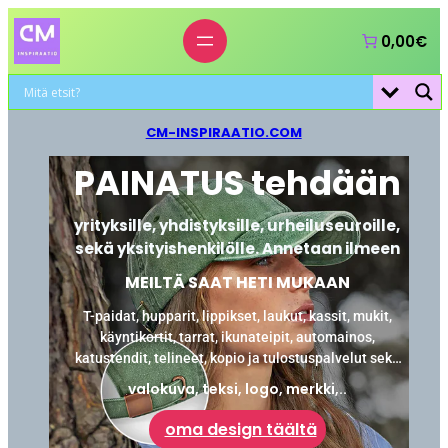
0,00€
CM-INSPIRAATIO.COM
PAINATUS tehdään
yrityksille, yhdistyksille, urheiluseuroille,
sekä yksityishenkilölle. Annetaan ilmeen
MEILTÄ SAAT HETI MUKAAN
T-paidat, hupparit, lippikset, laukut, kassit, mukit,
käyntikortit, tarrat, ikunateipit, automainos,
katustendit, telineet, kopio ja tulostuspalvelut sekä
laminointi.
valokuva, teksi, logo, merkki,..
oma design täältä