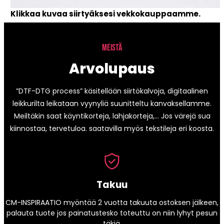
Klikkaa kuvaa siirtyäksesi vekkokauppaamme.
MEISTÄ
Arvolupaus
”DTF-DTG process” käsitellään siirtökalvoja, digitaalinen
leikkurilta leikataan vyynyliä suunitteltu kanvaksellamme.
Meiltäkin saat käyntikorteja, lahjakorteja,… Jos värejä sua
kiinnostaa, tervetuloa. saatavilla myös tekstileja eri koosta.
Takuu
CM-INSPIRAATIO myöntää 2 vuotta takuuta ostoksen jälkeen,
palauta tuote jos painatustesko toteuttu on niin lyhyt pesun
täkiä.