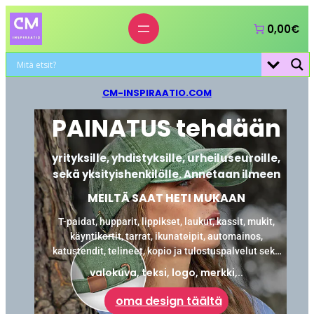
0,00€
CM-INSPIRAATIO.COM
PAINATUS tehdään
yrityksille, yhdistyksille, urheiluseuroille,
sekä yksityishenkilölle. Annetaan ilmeen
MEILTÄ SAAT HETI MUKAAN
T-paidat, hupparit, lippikset, laukut, kassit, mukit,
käyntikortit, tarrat, ikunateipit, automainos,
katustendit, telineet, kopio ja tulostuspalvelut sekä
laminointi.
valokuva, teksi, logo, merkki,..
oma design täältä