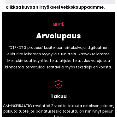
Klikkaa kuvaa siirtyäksesi vekkokauppaamme.
MEISTÄ
Arvolupaus
”DTF-DTG process” käsitellään siirtökalvoja, digitaalinen
leikkurilta leikataan vyynyliä suunitteltu kanvaksellamme.
Meiltäkin saat käyntikorteja, lahjakorteja,… Jos värejä sua
kiinnostaa, tervetuloa. saatavilla myös tekstileja eri koosta.
Takuu
CM-INSPIRAATIO myöntää 2 vuotta takuuta ostoksen jälkeen,
palauta tuote jos painatustesko toteuttu on niin lyhyt pesun
täkiä.