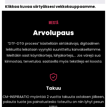
Klikkaa kuvaa siirtyäksesi vekkokauppaamme.
MEISTÄ
Arvolupaus
”DTF-DTG process” käsitellään siirtökalvoja, digitaalinen
leikkurilta leikataan vyynyliä suunitteltu kanvaksellamme.
Meiltäkin saat käyntikorteja, lahjakorteja,… Jos värejä sua
kiinnostaa, tervetuloa. saatavilla myös tekstileja eri koosta.
Takuu
CM-INSPIRAATIO myöntää 2 vuotta takuuta ostoksen jälkeen,
palauta tuote jos painatustesko toteuttu on niin lyhyt pesun
täkiä.