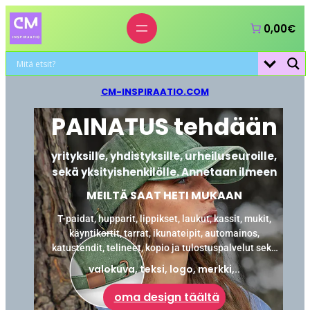
0,00€
CM-INSPIRAATIO.COM
PAINATUS tehdään
yrityksille, yhdistyksille, urheiluseuroille,
sekä yksityishenkilölle. Annetaan ilmeen
MEILTÄ SAAT HETI MUKAAN
T-paidat, hupparit, lippikset, laukut, kassit, mukit,
käyntikortit, tarrat, ikunateipit, automainos,
katustendit, telineet, kopio ja tulostuspalvelut sekä
laminointi.
valokuva, teksi, logo, merkki,..
oma design täältä