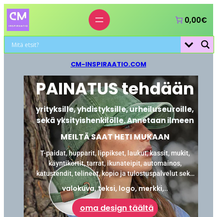
0,00€
CM-INSPIRAATIO.COM
PAINATUS tehdään
yrityksille, yhdistyksille, urheiluseuroille,
sekä yksityishenkilölle. Annetaan ilmeen
MEILTÄ SAAT HETI MUKAAN
T-paidat, hupparit, lippikset, laukut, kassit, mukit,
käyntikortit, tarrat, ikunateipit, automainos,
katustendit, telineet, kopio ja tulostuspalvelut sekä
laminointi.
valokuva, teksi, logo, merkki,..
oma design täältä