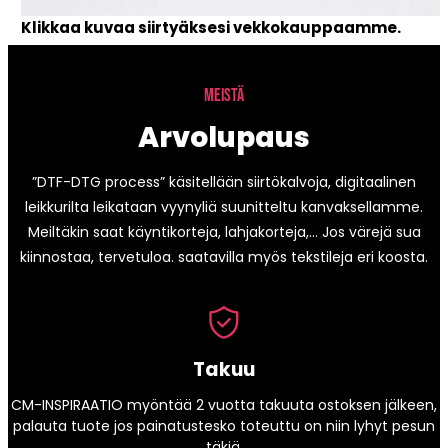
Klikkaa kuvaa siirtyäksesi vekkokauppaamme.
MEISTÄ
Arvolupaus
”DTF-DTG process” käsitellään siirtökalvoja, digitaalinen
leikkurilta leikataan vyynyliä suunitteltu kanvaksellamme.
Meiltäkin saat käyntikorteja, lahjakorteja,… Jos värejä sua
kiinnostaa, tervetuloa. saatavilla myös tekstileja eri koosta.
Takuu
CM-INSPIRAATIO myöntää 2 vuotta takuuta ostoksen jälkeen,
palauta tuote jos painatustesko toteuttu on niin lyhyt pesun
täkiä.