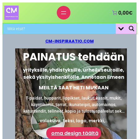
0,00€
CM-INSPIRAATIO.COM
PAINATUS tehdään
yrityksille, yhdistyksille, urheiluseuroille,
sekä yksityishenkilölle. Annetaan ilmeen
MEILTÄ SAAT HETI MUKAAN
T-paidat, hupparit, lippikset, laukut, kassit, mukit,
käyntikortit, tarrat, ikunateipit, automainos,
katustendit, telineet, kopio ja tulostuspalvelut sekä
laminointi.
valokuva, teksi, logo, merkki,..
oma design täältä