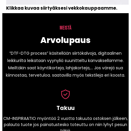
Klikkaa kuvaa siirtyäksesi vekkokauppaamme.
MEISTÄ
Arvolupaus
”DTF-DTG process” käsitellään siirtökalvoja, digitaalinen
leikkurilta leikataan vyynyliä suunitteltu kanvaksellamme.
Meiltäkin saat käyntikorteja, lahjakorteja,… Jos värejä sua
kiinnostaa, tervetuloa. saatavilla myös tekstileja eri koosta.
Takuu
CM-INSPIRAATIO myöntää 2 vuotta takuuta ostoksen jälkeen,
palauta tuote jos painatustesko toteuttu on niin lyhyt pesun
täkiä.