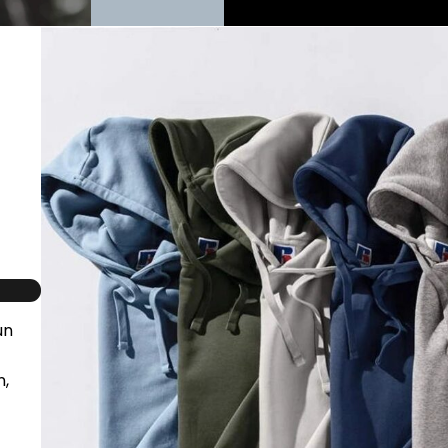
un
n,