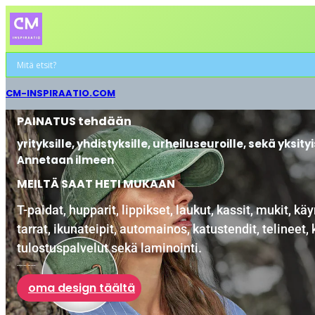
CM-INSPIRAATIO.COM
PAINATUS tehdään
yrityksille, yhdistyksille, urheiluseuroille, sekä yksity
Annetaan ilmeen
MEILTÄ SAAT HETI MUKAAN
T-paidat, hupparit, lippikset, laukut, kassit, mukit, käyn
tarrat, ikunateipit, automainos, katustendit, telineet, 
tulostuspalvelut sekä laminointi.
valokuva, teksi, logo, merkki,..
oma design täältä