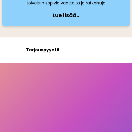
toiveisiin sopivia vaatteita ja ratkaisuja
Lue lisää..
Tarjouspyyntö