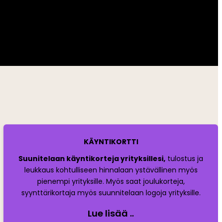
KÄYNTIKORTTI
Suunitelaan käyntikorteja yrityksillesi,
tulostus ja
leukkaus kohtulliseen hinnalaan ystävällinen myös
pienempi yrityksille. Myös saat joulukorteja,
syynttärikortaja myös suunnitelaan logoja yrityksille.
Lue lisää ..