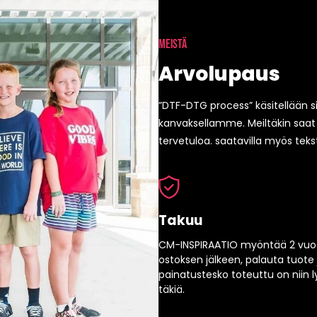
MEISTÄ
Arvolupaus
”DTF-DTG process” käsitellään sii
kanvaksellamme. Meiltäkin saat k
tervetuloa. saatavilla myös tekst
Takuu
CM-INSPIRAATIO myöntää 2 vuo
ostoksen jälkeen, palauta tuote 
painatustesko toteuttu on niin 
täkiä.