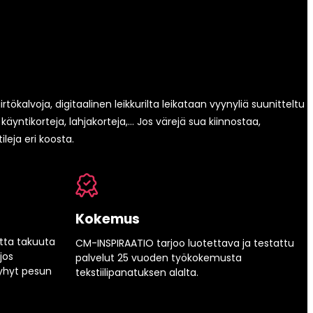
rtökalvoja, digitaalinen leikkurilta leikataan vyynyliä suunitteltu
äyntikorteja, lahjakorteja,… Jos värejä sua kiinnostaa,
ileja eri koosta.
Kokemus
tta takuuta
CM-INSPIRAATIO tarjoo luotettava ja testattu
jos
palvelut 25 vuoden työkokemusta
lyhyt pesun
tekstiilipanatuksen alalta.