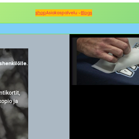
shop
Asiakaspalvelu
Blogs
ishenkilölle.
tikortit,
kopio ja